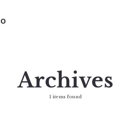
io
Archives
1 items found