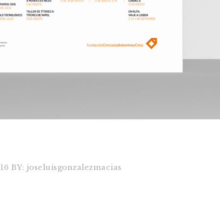
016
BY:
joseluisgonzalezmacias